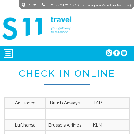
PT
+351 226 175 307
(Chamada para Rede Fixa Nacional)
CHECK-IN ONLINE
Air France
British Airways
TAP
Ibe
Lufthansa
Brussels Airlines
KLM
Sw