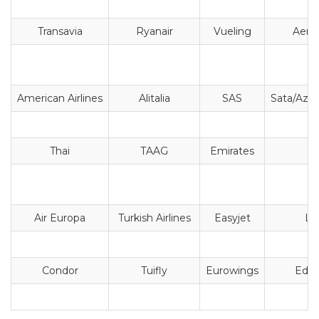
Transavia
Ryanair
Vueling
Aer L
American Airlines
Alitalia
SAS
Sata/Azore
Thai
TAAG
Emirates
Az
Air Europa
Turkish Airlines
Easyjet
Lux
Condor
Tuifly
Eurowings
Edel