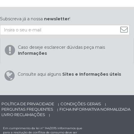
Subscreva já a nossa
newsletter
!
Caso deseje esclarecer dúvidas peça mais
Informações
Consulte aqui alguns
Sites e Informações úteis
POLÍTICA DE PRIVACIDADE
CONDIÇÕES GERAIS
|
|
PERGUNTAS FREQUENTES
FICHA INFORMATIVA NORMALIZADA
|
LIVRO RECLAMAÇÕES
|
Em cumprimento da lei nº 144/2015 informamos que
para a resolução de conflitos de consumo deve ser