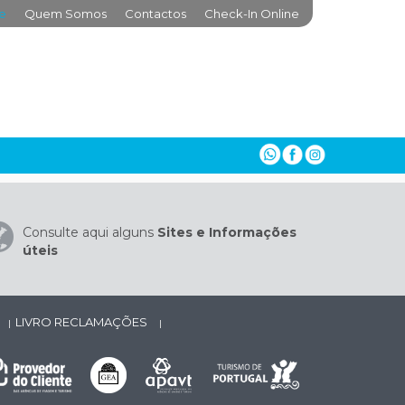
e
Quem Somos
Contactos
Check-In Online
Consulte aqui alguns
Sites e Informações
úteis
LIVRO RECLAMAÇÕES
|
|