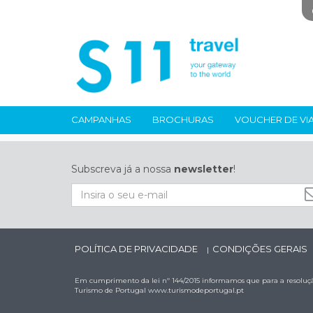
CAMPANHAS
BROCHURAS
VOUCHER DE VI
Subscreva já a nossa
newsletter
!
POLÍTICA DE PRIVACIDADE
CONDIÇÕES GERAIS
|
Em cumprimento da lei nº 144/2015 informamos que para a resolução
Turismo de Portugal
www.turismodeportugal.pt