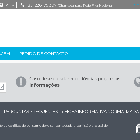
Hom
PT
+351 226 175 307
(Chamada para Rede Fixa Nacional)
AGEM
PEDIDO DE CONTACTO
Caso deseje esclarecer dúvidas peça mais
Informações
PERGUNTAS FREQUENTES
FICHA INFORMATIVA NORMALIZADA
|
|
 de conflitos de consumo deve ser contactada a comissão arbitral do