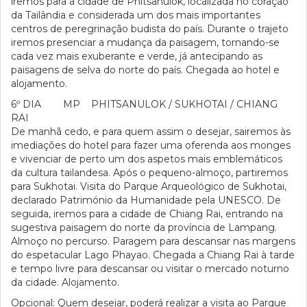
iremos para a cidade de Phitsanulok, localizada no coração
da Tailândia e considerada um dos mais importantes
centros de peregrinação budista do país. Durante o trajeto
iremos presenciar a mudança da paisagem, tornando-se
cada vez mais exuberante e verde, já antecipando as
paisagens de selva do norte do país. Chegada ao hotel e
alojamento.
6º DIA MP PHITSANULOK / SUKHOTAI / CHIANG
RAI
De manhã cedo, e para quem assim o desejar, sairemos às
imediações do hotel para fazer uma oferenda aos monges
e vivenciar de perto um dos aspetos mais emblemáticos
da cultura tailandesa. Após o pequeno-almoço, partiremos
para Sukhotai. Visita do Parque Arqueológico de Sukhotai,
declarado Património da Humanidade pela UNESCO. De
seguida, iremos para a cidade de Chiang Rai, entrando na
sugestiva paisagem do norte da província de Lampang.
Almoço no percurso. Paragem para descansar nas margens
do espetacular Lago Phayao. Chegada a Chiang Rai à tarde
e tempo livre para descansar ou visitar o mercado noturno
da cidade. Alojamento.
Opcional: Quem desejar, poderá realizar a visita ao Parque