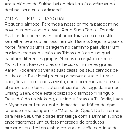
Arqueológico de Sukhothai de bicicleta (a confirmar no
destino, sem custo adicional).
7º DIA MP CHIANG RAI
Pequeno-almoço. Faremos a nossa primeira paragem no
novo e impressionante Wat Rong Suea Ten ou Templo
Azul, onde podemos encontrar pinturas com um estilo
semelhante ao do famoso Templo Branco. Seguindo para o
norte, faremos uma paragem no caminho para visitar um
enclave chamado União das Tribos do Norte, no qual
habitam diferentes grupos étnicos da região, como os
Akha, Lahu, Kayaw ou as conhecidas mulheres girafas
Karen. Poderemos ver as suas casas, os seus campos de
cultivo etc. Este local procura preservar a sua cultura e
tradições e, com a nossa visita, contribuiremos para o seu
objetivo de se tornar autossuficiente. De seguida, iremos a
Chiang Saen, onde está localizado o famoso “Triângulo
Dourado” do rio Mekong, que inclui áreas da Tailândia, Laos
e Myanmar anteriormente dedicadas ao tráfico de ópio,
fazendo uma paragem no “Museu do Ópio”. De lá, iremos
para Mae Sai, uma cidade fronteiriça com a Birmânia, onde
encontraremos um curioso mercado de produtos
birmaneses e testemunharemos a agitação contínua de