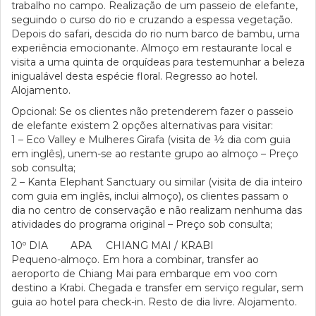
trabalho no campo. Realização de um passeio de elefante,
seguindo o curso do rio e cruzando a espessa vegetação.
Depois do safari, descida do rio num barco de bambu, uma
experiência emocionante. Almoço em restaurante local e
visita a uma quinta de orquídeas para testemunhar a beleza
inigualável desta espécie floral. Regresso ao hotel.
Alojamento.
Opcional: Se os clientes não pretenderem fazer o passeio
de elefante existem 2 opções alternativas para visitar:
1 – Eco Valley e Mulheres Girafa (visita de ½ dia com guia
em inglês), unem-se ao restante grupo ao almoço – Preço
sob consulta;
2 – Kanta Elephant Sanctuary ou similar (visita de dia inteiro
com guia em inglês, inclui almoço), os clientes passam o
dia no centro de conservação e não realizam nenhuma das
atividades do programa original – Preço sob consulta;
10º DIA APA CHIANG MAI / KRABI
Pequeno-almoço. Em hora a combinar, transfer ao
aeroporto de Chiang Mai para embarque em voo com
destino a Krabi. Chegada e transfer em serviço regular, sem
guia ao hotel para check-in. Resto de dia livre. Alojamento.