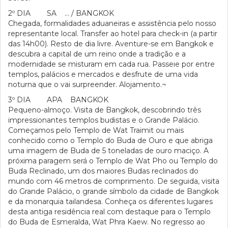
2º DIA SA … / BANGKOK
Chegada, formalidades aduaneiras e assistência pelo nosso
representante local. Transfer ao hotel para check-in (a partir
das 14h00). Resto de dia livre. Aventure-se em Bangkok e
descubra a capital de um reino onde a tradição e a
modernidade se misturam em cada rua. Passeie por entre
templos, palácios e mercados e desfrute de uma vida
noturna que o vai surpreender. Alojamento.¬
3º DIA APA BANGKOK
Pequeno-almoço. Visita de Bangkok, descobrindo três
impressionantes templos budistas e o Grande Palácio.
Começamos pelo Templo de Wat Traimit ou mais
conhecido como o Templo do Buda de Ouro e que abriga
uma imagem de Buda de 5 toneladas de ouro maciço. A
próxima paragem será o Templo de Wat Pho ou Templo do
Buda Reclinado, um dos maiores Budas reclinados do
mundo com 46 metros de comprimento. De seguida, visita
do Grande Palácio, o grande símbolo da cidade de Bangkok
e da monarquia tailandesa. Conheça os diferentes lugares
desta antiga residência real com destaque para o Templo
do Buda de Esmeralda, Wat Phra Kaew. No regresso ao