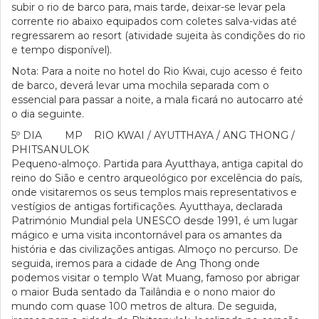
subir o rio de barco para, mais tarde, deixar-se levar pela
corrente rio abaixo equipados com coletes salva-vidas até
regressarem ao resort (atividade sujeita às condições do rio
e tempo disponível).
Nota: Para a noite no hotel do Rio Kwai, cujo acesso é feito
de barco, deverá levar uma mochila separada com o
essencial para passar a noite, a mala ficará no autocarro até
o dia seguinte.
5º DIA MP RIO KWAI / AYUTTHAYA / ANG THONG /
PHITSANULOK
Pequeno-almoço. Partida para Ayutthaya, antiga capital do
reino do Sião e centro arqueológico por excelência do país,
onde visitaremos os seus templos mais representativos e
vestígios de antigas fortificações. Ayutthaya, declarada
Património Mundial pela UNESCO desde 1991, é um lugar
mágico e uma visita incontornável para os amantes da
história e das civilizações antigas. Almoço no percurso. De
seguida, iremos para a cidade de Ang Thong onde
podemos visitar o templo Wat Muang, famoso por abrigar
o maior Buda sentado da Tailândia e o nono maior do
mundo com quase 100 metros de altura. De seguida,