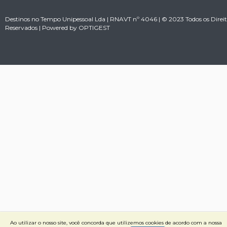
Destinos no Tempo Unipessoal Lda | RNAVT nº 4046 | © 2023 Todos os Direit
Reservados | Powered by
OPTIGEST
Ao utilizar o nosso site, você concorda que utilizemos cookies de acordo com a nossa