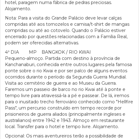
hotel, paragem numa fábrica de pedras preciosas.
Alojamento.
Nota: Para a visita do Grande Palácio deve levar calças
compridas até aos tornozelos e camisa/t-shirt de mangas
compridas ou até ao cotovelo. Quando o Palácio estiver
encerrado por questões relacionadas com a Família Real,
podem ser oferecidas alternativas.
4º DIA MP BANGKOK / RIO KWAI
Pequeno-almoço. Partida com destino à província de
Kanchanaburi, conhecida entre outros lugares pela famosa
ponte sobre o rio Kwai e por ser palco de alguns eventos
ocorridos durante o período da Segunda Guerra Mundial.
Visita ao cemitério de guerra e ao Museu da Guerra.
Faremos um passeio de barco no rio Kwai até à ponte e
tempo livre para atravessá-la a pé e passear. De lá, iremos
para o inusitado trecho ferroviário conhecido como "Hellfire
Pass", um percurso construído em tempo recorde por
prisioneiros de guerra aliados (principalmente ingleses e
australianos) entre 1942 e 1943. Almoço em restaurante
local. Transfer para o hotel e tempo livre. Alojamento.
Opcional: Os mais aventureiros terão a possibilidade de