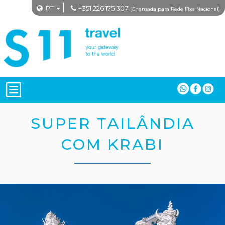
PT
+351 226 175 307
(Chamada para Rede Fixa Nacional)
SUPER TAILÂNDIA
COM KRABI