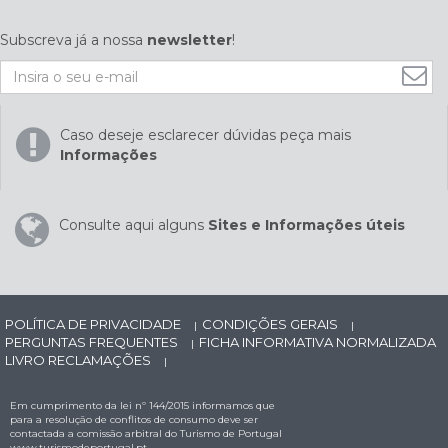
Subscreva já a nossa
newsletter
!
Caso deseje esclarecer dúvidas peça mais
Informações
Consulte aqui alguns
Sites e Informações úteis
POLÍTICA DE PRIVACIDADE
CONDIÇÕES GERAIS
|
|
PERGUNTAS FREQUENTES
FICHA INFORMATIVA NORMALIZADA
|
LIVRO RECLAMAÇÕES
|
Em cumprimento da lei nº 144/2015 informamos que
para a resolução de conflitos de consumo deve ser
contactada a comissão arbitral do Turismo de Portugal
www.turismodeportugal.pt