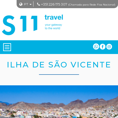
PT
+351 226 175 307
(Chamada para Rede Fixa Nacional)
ILHA DE SÃO VICENTE