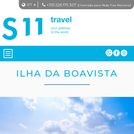
PT
+351 226 175 307
(Chamada para Rede Fixa Nacional)
ILHA DA BOAVISTA