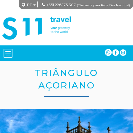
PT
+351 226 175 307
(Chamada para Rede Fixa Nacional)
TRIÂNGULO
AÇORIANO