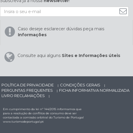
Subscreva já a nossa
newsletter
!
Caso deseje esclarecer dúvidas peça mais
Informações
Consulte aqui alguns
Sites e Informações úteis
POLÍTICA DE PRIVACIDADE
CONDIÇÕES GERAIS
|
|
PERGUNTAS FREQUENTES
FICHA INFORMATIVA NORMALIZADA
|
LIVRO RECLAMAÇÕES
|
Em cumprimento da lei nº 144/2015 informamos que
para a resolução de conflitos de consumo deve ser
contactada a comissão arbitral do Turismo de Portugal
www.turismodeportugal.pt