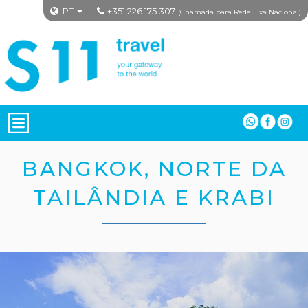
PT
+351 226 175 307
(Chamada para Rede Fixa Nacional)
BANGKOK, NORTE DA
TAILÂNDIA E KRABI