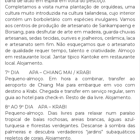
barra de latão em espiral em volta do pescoço.
Completamos a visita numa plantação de orquídeas, uma
cultura muito introduzida na cultura tailandesa, cujo interior
contém um borboletário com espécies invulgares. Vamos
aos centros de produção de artesanato de Sankampaeng e
Borsang, para desfrutar de arte em madeira, guarda-chuvas
artesanais, sedas tecidas, ourives e joalheiros, cerâmica, laca
e artesanato sem fim. Não esqueçamos que o artesanato
de qualidade requer tempo, talento e criatividade. Almoço
em restaurante local. Jantar típico Kantoke em restaurante
local. Alojamento.
7º DIA APA – CHIANG MAI / KRABI
Pequeno-almoço. Em hora a combinar, transfer ao
aeroporto de Chiang Mai para embarque em voo com
destino a Krabi. Chegada e transfer em serviço regular, sem
guia ao hotel para check-in. Resto de dia livre. Alojamento.
8º AO 9º DIA APA – KRABI
Pequeno-almoço. Dias livres para relaxar num paraíso
tropical de baías rochosas, areias brancas, águas azul-
turquesa e florestas verdejantes. Descanse à sombra das
palmeiras e descubra verdadeiros “jardins” subaquáticos
repletos de corais. Alojamento.