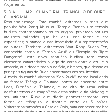
Alojamento.
5º DIA MP – CHIANG RAI – TRIÂNGULO DE OURO -
CHIANG MAI
Pequeno-almoço. Esta manhã visitamos o mais que
popular Wat Rong Khun ou Templo Branco, um templo
budista contemporâneo muito original, projetado por um
arquiteto tailandês que lhe deu uma forma e cor
específicas; o branco quase imaculado é a representação
da pureza. Também visitaremos Wat Rong Suean Ten,
conhecido como o "Templo Azul" ou "Templo do Tigre
Dançante": este novo santuário budista tem como
elemento característico o jogo de cores entre o azul e o
amarelo, que decora todo o edifício, e branco, que decora as
principais figuras de Buda encontradas em seu interior.
A meio da manhã visitamos “Sop Ruak”, nome local dado
ao famoso Triângulo Dourado, ponto de encontro entre
Laos, Birmânia e Tailândia, e do alto de uma colina
desfrutaremos de magníficas vistas sobre o rio Mekong e
seu afluente Ruak, que divide geometricamente, em
forma de triângulo, a fronteira entre os 3 países.
Visitaremos também a Casa de Opio, para conhecer melhor