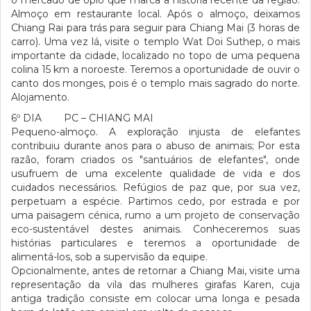
o mercado de ópio que marca a história recente da região.
Almoço em restaurante local. Após o almoço, deixamos
Chiang Rai para trás para seguir para Chiang Mai (3 horas de
carro). Uma vez lá, visite o templo Wat Doi Suthep, o mais
importante da cidade, localizado no topo de uma pequena
colina 15 km a noroeste. Teremos a oportunidade de ouvir o
canto dos monges, pois é o templo mais sagrado do norte.
Alojamento.
6º DIA PC – CHIANG MAI
Pequeno-almoço. A exploração injusta de elefantes
contribuiu durante anos para o abuso de animais; Por esta
razão, foram criados os "santuários de elefantes", onde
usufruem de uma excelente qualidade de vida e dos
cuidados necessários. Refúgios de paz que, por sua vez,
perpetuam a espécie. Partimos cedo, por estrada e por
uma paisagem cénica, rumo a um projeto de conservação
eco-sustentável destes animais. Conheceremos suas
histórias particulares e teremos a oportunidade de
alimentá-los, sob a supervisão da equipe.
Opcionalmente, antes de retornar a Chiang Mai, visite uma
representação da vila das mulheres girafas Karen, cuja
antiga tradição consiste em colocar uma longa e pesada