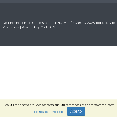
Destinos no Tempo Unipessoal Lda | RNAVT nº 4046 | © 2023 Todos os Direit
Reservados | Powered by
OPTIGEST
Ao utilizar o nosso site, você concorda que utilizemos cookies de acordo com a nossa
Aceito
Política de Privacidade